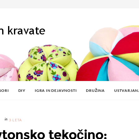
SORI
DIY
IGRA IN DEJAVNOSTI
DRUŽINA
USTVARJAN
3 LETA
wtonsko tekočino: