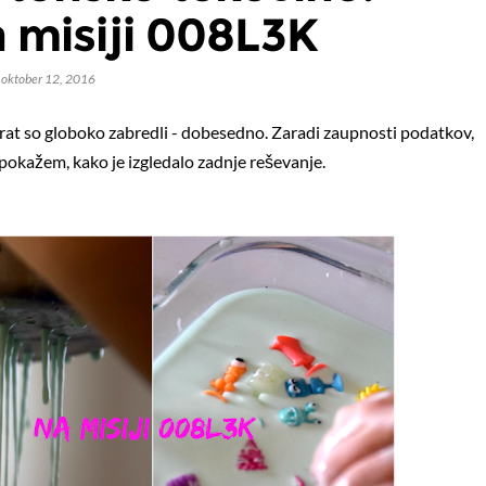
a misiji 008L3K
oktober 12, 2016
rat so globoko zabredli - dobesedno. Zaradi zaupnosti podatkov,
pokažem, kako je izgledalo zadnje reševanje.
icah, kravatah in novostih
Pust 2017: TAČKE NA PATRUL