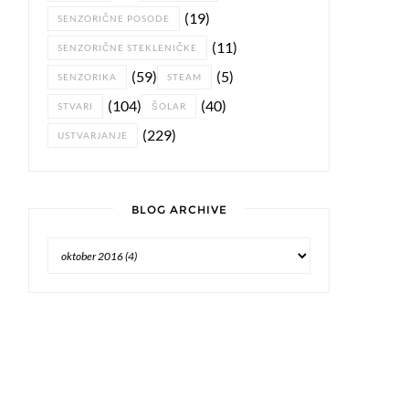
(19)
SENZORIČNE POSODE
(11)
SENZORIČNE STEKLENIČKE
(59)
(5)
SENZORIKA
STEAM
(104)
(40)
STVARI
ŠOLAR
(229)
USTVARJANJE
BLOG ARCHIVE