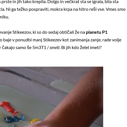
rste in jih tako krepila. Dolgo in večkrat sta se igrala, bila sta
 tla. Ni ga težko pospraviti, mokra krpa na hitro reši vse. Vmes smo
lniku.
evanje Stikeezov, ki so do sedaj obtičali že na
planetu P1
ilo baje v ponudbi manj Stikeezev kot zanimanja zanje, rade volje
cer čakajo samo še 5m3T1 /
smeti
. Bi jih kdo želel imeti?