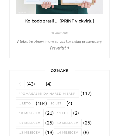
Ko bodo zrasli ... [PRINT v okvirju]
3 Comments
V tokratni objavi imam za vas kar nekaj presenečenj.
Preverite! :)
OZNAKE
(43)
(4)
:)
...
(117)
"POMAGAJ MI DA NAREDIM SAM"
(184)
(4)
1 LETO
10 LET
(21)
(2)
10 MESECEV
11 LET
(25)
(25)
11 MESECEV
12 MESECEV
(18)
(8)
13 MESECEV
14 MESECEV