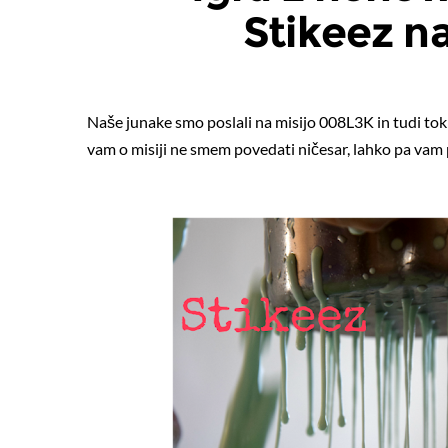
Stikeez n
Naše junake smo poslali na misijo 008L3K in tudi tok
vam o misiji ne smem povedati ničesar, lahko pa vam 
O žog