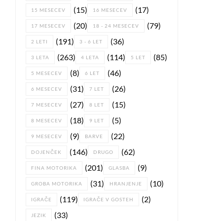
(15)
(17)
15 MESECEV
16 MESECEV
(20)
(79)
17 MESECEV
18 - 24 MESECEV
(191)
(36)
2 LETI
3 - 6 LET
(263)
(114)
(85)
3 LETA
4 LETA
5 LET
(8)
(46)
5 MESECEV
6 LET
(31)
(26)
6 MESECEV
7 LET
(27)
(15)
7 MESECEV
8 LET
(18)
(5)
8 MESECEV
9 LET
(9)
(22)
9 MESECEV
BARVE
(146)
(62)
DOJENČEK
DRUGO
(201)
(9)
FINA MOTORIKA
GLASBA
(31)
(10)
GROBA MOTORIKA
HRANJENJE
(119)
(2)
IGRAČE
IGRAČE V GOSTEH
(33)
JEZIK