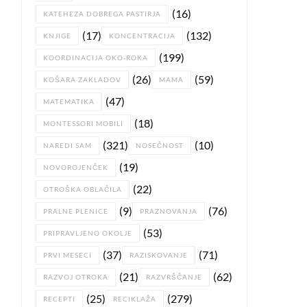
(16)
KATEHEZA DOBREGA PASTIRJA
(17)
(132)
KNJIGE
KONCENTRACIJA
(199)
KOORDINACIJA OKO-ROKA
(26)
(59)
KOŠARA ZAKLADOV
MAMA
(47)
MATEMATIKA
(18)
MONTESSORI MOBILI
(321)
(10)
NAREDI SAM
NOSEČNOST
(19)
NOVOROJENČEK
(22)
OTROŠKA OBLAČILA
(9)
(76)
PRALNE PLENICE
PRAZNOVANJA
(53)
PRIPRAVLJENO OKOLJE
(37)
(71)
PRVI MESECI
RAZISKOVANJE
(21)
(62)
RAZVOJ OTROKA
RAZVRŠČANJE
(25)
(279)
RECEPTI
RECIKLAŽA