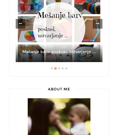
Kaj ponud
JI
Mešanje barv: poskusi, ustvarjanje ...
ABOUT ME