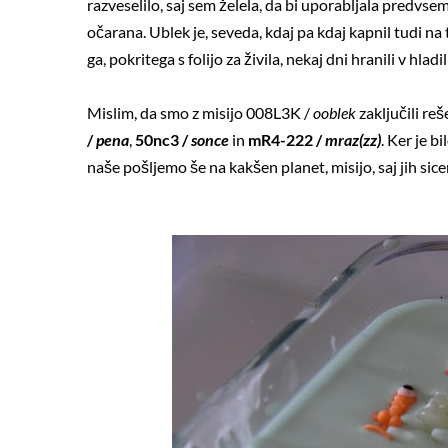
razveselilo, saj sem želela, da bi uporabljala predvsem p
očarana. Ublek je, seveda, kdaj pa kdaj kapnil tudi na
ga, pokritega s folijo za živila, nekaj dni hranili v hladi
Mislim, da smo z misijo 008L3K /
ooblek
zaključili reš
/
pena
,
50nc3 /
sonce
in
mR4-222 /
mraz(zz)
. Ker je b
naše pošljemo še na kakšen planet, misijo, saj jih si