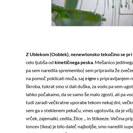
Z Ublekom (Ooblek), nenewtonsko tekočino se pri 
celo ljubša od
kinetičnega peska
. Mešanico jedilneg
pa sem naredila spremembo) sem pripravila že zvečer.
na pomoč poklicati moža, saj
z igro
s pripravljanjem n
škroba, tokrat smo si dali duška, za vodo pa sem ugoto
lahko počakamo, da se samo še malo zgosti, ali pa vo
tudi zaradi večkratne uporabe tekom nekaj dni, večkra
sem ga v steklenem pekaču, vmes ugotovila, da je višji 
vrček, zajemalki, cedila, žlice ... in Stikeeze. Večina
loncev (Ikea) je bilo daleč najboljše, smo naredili sup