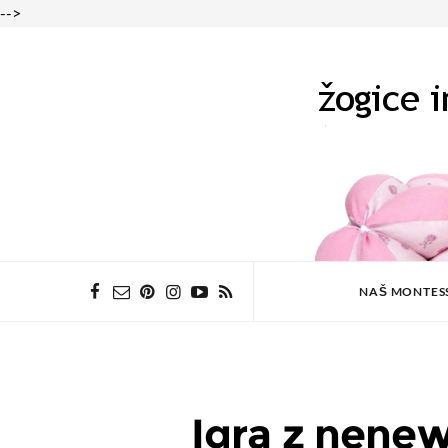
-->
NAŠ MONTES
Igra z nene