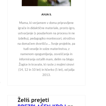
ANJA S.
Mama, ki verjamem v doma pripravljene
igrače in didaktične materiale, prosto igro,
ustvarjanje (s poudarkom na procesu in ne
izdelku), pedagogiko montessori, otroštvo
na domačem dvorišču ... Svoje projekte, pa
tudi veselje in solze materinstva, z
namenom opogumljanja, osveščanja in
informiranja ostalih mam, delim na blogu
Žogice in kravate, ki raste z mojimi sinovi
(14, 12 in 10 let) in hčerko (5 let), od julija
2013.
a