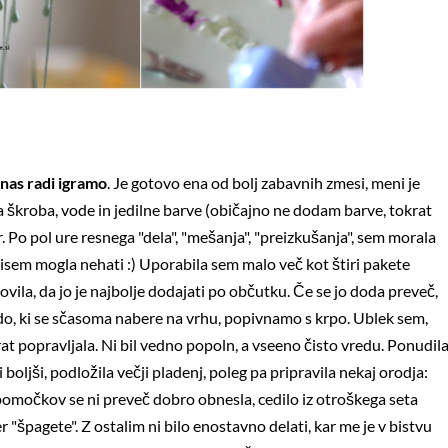
nas radi igramo
. Je gotovo ena od bolj zabavnih zmesi, meni je
a škroba, vode in jedilne barve (običajno ne dodam barve, tokrat
 Po pol ure resnega "dela", "mešanja", "preizkušanja", sem morala
isem mogla nehati :) Uporabila sem malo več kot štiri pakete
vila, da jo je najbolje dodajati po občutku. Če se jo doda preveč,
do, ki se sčasoma nabere na vrhu, popivnamo s krpo. Ublek sem,
t popravljala. Ni bil vedno popoln, a vseeno čisto vredu. Ponudil
boljši, podložila večji pladenj, poleg pa pripravila nekaj orodja:
 pripomočkov se ni preveč dobro obnesla, cedilo iz otroškega seta
er "špagete". Z ostalim ni bilo enostavno delati, kar me je v bistvu