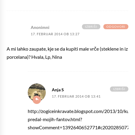
IZBRIŠI
ODGOVORI
Anonimni
17. FEBRUAR 2014 OB 13:27
A mi lahko zaupate, kje se da kupiti male vrče (steklene in iz
porcelana)? Hvala, Lp, Nina
IZBRIŠI
Anja S
17. FEBRUAR 2014 OB 13:41
http://zogiceinkravate.blogspot.com/2013/10/kuhin
predal-mojih-fantov.html?
showComment=1392640652771#c202028507702