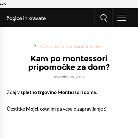
-->
žogice in kravate
"POMAGAJ MI DA NAREDIM SAM"
Kam po montessori
pripomočke za dom?
november 25, 2013
Zdaj v
spletno trgovino Montessori doma
.
Čestitke
Mojci
, ostalim pa veselo zapravljanje :)