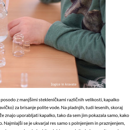
 posodo z manjšimi stekleničkami različnih velikosti, kapalko
vičko) za brisanje polite vode. Na pladnjih, tudi lesenih, skoraj
že znajo uporabljati kapalko, tako da sem jim pokazala samo, kako
o. Najmlajši se je ukvarjal res samo s polnjenjem in praznjenjem,