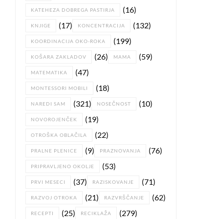
(16)
KATEHEZA DOBREGA PASTIRJA
(17)
(132)
KNJIGE
KONCENTRACIJA
(199)
KOORDINACIJA OKO-ROKA
(26)
(59)
KOŠARA ZAKLADOV
MAMA
(47)
MATEMATIKA
(18)
MONTESSORI MOBILI
(321)
(10)
NAREDI SAM
NOSEČNOST
(19)
NOVOROJENČEK
(22)
OTROŠKA OBLAČILA
(9)
(76)
PRALNE PLENICE
PRAZNOVANJA
(53)
PRIPRAVLJENO OKOLJE
(37)
(71)
PRVI MESECI
RAZISKOVANJE
(21)
(62)
RAZVOJ OTROKA
RAZVRŠČANJE
(25)
(279)
RECEPTI
RECIKLAŽA