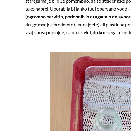
starejšima je bilo že pomembno, da so stekleničke po
tako naprej. Uporabila bi lahko tudi obarvano vodo - v
(ogromno barvitih, podobnih in drugačnih dejavnost
druge manjše predmete (kar najdete) ali plastične po
vsaj sprva prosojne, da otrok vidi, do kod sega tekoči