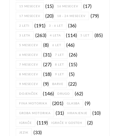
(15)
(17)
15 MESECEV
16 MESECEV
(20)
(79)
17 MESECEV
18 - 24 MESECEV
(191)
(36)
2 LETI
3 - 6 LET
(263)
(114)
(85)
3 LETA
4 LETA
5 LET
(8)
(46)
5 MESECEV
6 LET
(31)
(26)
6 MESECEV
7 LET
(27)
(15)
7 MESECEV
8 LET
(18)
(5)
8 MESECEV
9 LET
(9)
(22)
9 MESECEV
BARVE
(146)
(62)
DOJENČEK
DRUGO
(201)
(9)
FINA MOTORIKA
GLASBA
(31)
(10)
GROBA MOTORIKA
HRANJENJE
(119)
(2)
IGRAČE
IGRAČE V GOSTEH
(33)
JEZIK