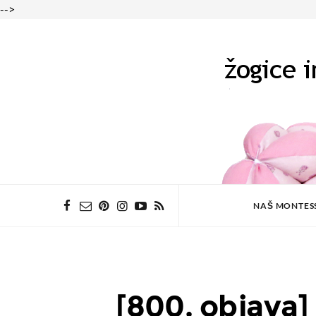
-->
NAŠ MONTES
[800. objava]