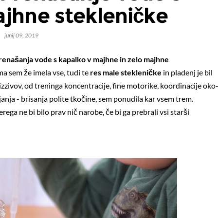
ajhne stekleničke
junij 09, 2019
renašanja vode s kapalko v majhne in zelo majhne
ma sem že imela vse, tudi te
res male stekleničke
in pladenj je bil
O žogicah, kravatah in novost
 izzivov, od treninga koncentracije, fine motorike, koordinacije oko
janja - brisanja polite tkočine, sem ponudila kar vsem trem.
ega ne bi bilo prav nič narobe, če bi ga prebrali vsi starši