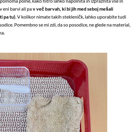
polnoma polne, kako hitro lahko napolnita in izpraznita vse in
 eni barvi ali pa
v več barvah, ki bi jih med seboj mešali
i pa tu)
. V kolikor nimate takih stekleničk, lahko uporabite tudi
sodice. Pomembno se mi zdi, da so posodice, ne glede na material,
na.