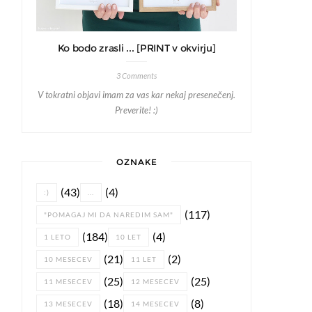
Ko bodo zrasli ... [PRINT v okvirju]
3 Comments
V tokratni objavi imam za vas kar nekaj presenečenj.
Preverite! :)
OZNAKE
(43)
(4)
:)
...
(117)
"POMAGAJ MI DA NAREDIM SAM"
(184)
(4)
1 LETO
10 LET
(21)
(2)
10 MESECEV
11 LET
(25)
(25)
11 MESECEV
12 MESECEV
(18)
(8)
13 MESECEV
14 MESECEV