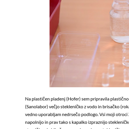
Na plastičen pladenj (Hofer) sem pripravila plastično
(Sanolabor) večjo stekleničko z vodo in brisačko (roka
vedno uporabljam nedrsečo podlogo. Vsi moji otroci 
napolnijo in prav tako s kapalko izpraznijo stekleničk