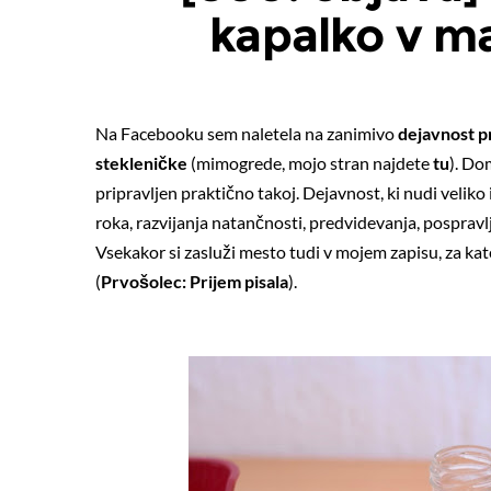
kapalko v m
Na Facebooku sem naletela na zanimivo
dejavnost p
stekleničke
(mimogrede, mojo stran najdete
tu
). Do
pripravljen praktično takoj. Dejavnost, ki nudi veliko
roka, razvijanja natančnosti, predvidevanja, pospravl
Vsekakor si zasluži mesto tudi v mojem zapisu, za kater
(
Prvošolec: Prijem pisala
).