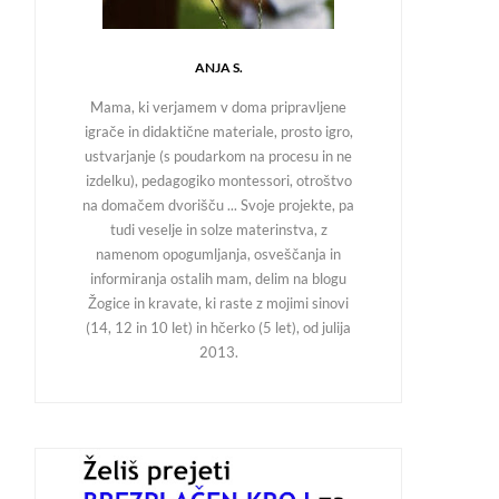
ANJA S.
Mama, ki verjamem v doma pripravljene
igrače in didaktične materiale, prosto igro,
ustvarjanje (s poudarkom na procesu in ne
izdelku), pedagogiko montessori, otroštvo
na domačem dvorišču ... Svoje projekte, pa
tudi veselje in solze materinstva, z
namenom opogumljanja, osveščanja in
informiranja ostalih mam, delim na blogu
Žogice in kravate, ki raste z mojimi sinovi
(14, 12 in 10 let) in hčerko (5 let), od julija
2013.