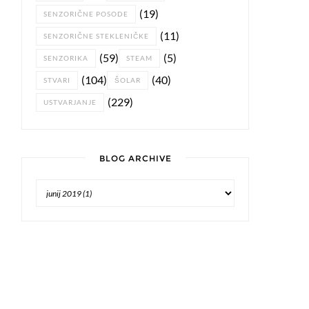
(19)
SENZORIČNE POSODE
(11)
SENZORIČNE STEKLENIČKE
(59)
(5)
SENZORIKA
STEAM
(104)
(40)
STVARI
ŠOLAR
(229)
USTVARJANJE
BLOG ARCHIVE