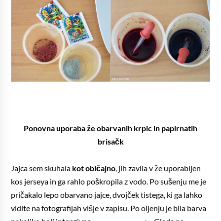
Ponovna uporaba že obarvanih krpic in papirnatih
brisačk
Jajca sem skuhala
kot običajno
, jih zavila v že uporabljen
kos jerseya in ga rahlo poškropila z vodo. Po sušenju me je
pričakalo lepo obarvano jajce, dvojček tistega, ki ga lahko
vidite na fotografijah višje v zapisu. Po oljenju je bila barva