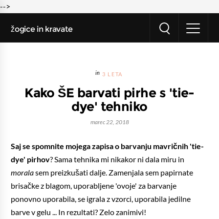
-->
žogice in kravate
3 LETA
Kako ŠE barvati pirhe s 'tie-
dye' tehniko
marec 22, 2018
Saj se spomnite mojega zapisa o barvanju mavričnih 'tie-
dye' pirhov
? Sama tehnika mi nikakor ni dala miru in
morala
sem preizkušati dalje. Zamenjala sem papirnate
brisačke z blagom, uporabljene 'ovoje' za barvanje
ponovno uporabila, se igrala z vzorci, uporabila jedilne
barve v gelu ... In rezultati? Zelo zanimivi!