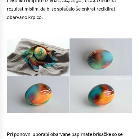
nekoliko bolj intenzivna
. Glede na
(spodnji fotografiji kolaža)
rezultat mislim, da bi se splačalo še enkrat reciklirati
obarvano krpico.
Pri ponovni uporabi obarvane papirnate brisačke so se