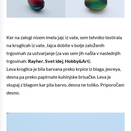
Ker na zalogi nisem imela jajc iz vate, sem tehniko testirala
na kroglicah iz vate. Jajca dobite v bolje založenih
trgovinah za ustvarjanje (za vas sem jih našla v naslednjih
trgovinah:
Rayher
,
Svet idej
,
Hobby&Art
).
Leva kroglica je bila barvana preko krpice iz blaga, jesreya,
desna pa preko papirnate kuhinjske brisačke. Leva je
skupaj z blagom kar pila barvo, desna ne toliko. Priporočam
desno.