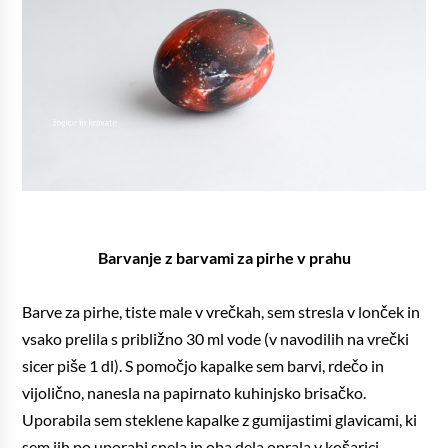
Barvanje z barvami za pirhe v prahu
Barve za pirhe, tiste male v vrečkah, sem stresla v lonček in
vsako prelila s približno 30 ml vode (v navodilih na vrečki
sicer piše 1 dl). S pomočjo kapalke sem barvi, rdečo in
vijolično, nanesla na papirnato kuhinjsko brisačko.
Uporabila sem steklene kapalke z gumijastimi glavicami, ki
sem jih po uporabi snela in oba dela oprala v košarici