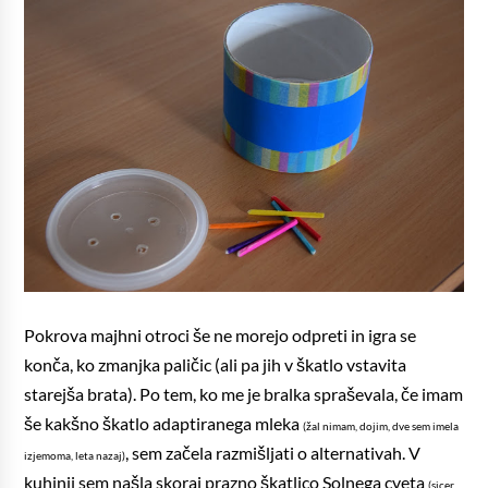
Pokrova majhni otroci še ne morejo odpreti in igra se
konča, ko zmanjka paličic (ali pa jih v škatlo vstavita
starejša brata). Po tem, ko me je bralka spraševala, če imam
še kakšno škatlo adaptiranega mleka
(žal nimam, dojim, dve sem imela
, sem začela razmišljati o alternativah. V
izjemoma, leta nazaj)
kuhinji sem našla skoraj prazno škatlico Solnega cveta
(sicer