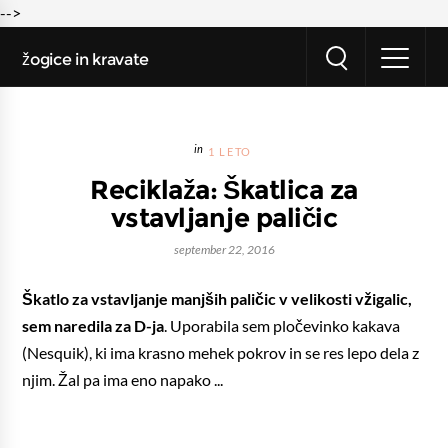
-->
žogice in kravate
1 LETO
Reciklaža: Škatlica za
vstavljanje paličic
september 22, 2016
Škatlo za vstavljanje manjših paličic v velikosti vžigalic,
sem naredila za D-ja
. Uporabila sem pločevinko kakava
(Nesquik), ki ima krasno mehek pokrov in se res lepo dela z
njim. Žal pa ima eno napako ...