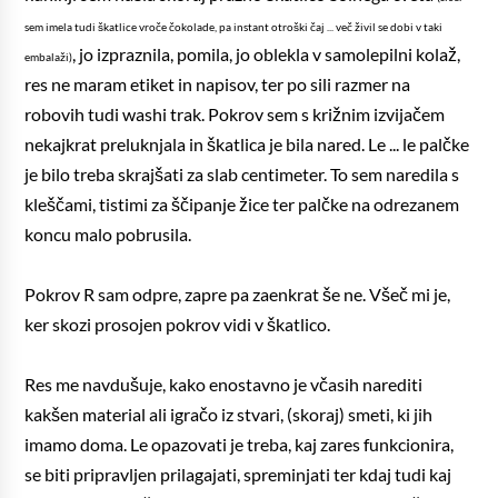
sem imela tudi škatlice vroče čokolade, pa instant otroški čaj ... več živil se dobi v taki
, jo izpraznila, pomila, jo oblekla v samolepilni kolaž,
embalaži)
res ne maram etiket in napisov, ter po sili razmer na
robovih tudi washi trak. Pokrov sem s križnim izvijačem
nekajkrat preluknjala in škatlica je bila nared. Le ... le palčke
je bilo treba skrajšati za slab centimeter. To sem naredila s
kleščami, tistimi za ščipanje žice ter palčke na odrezanem
koncu malo pobrusila.
Pokrov R sam odpre, zapre pa zaenkrat še ne. Všeč mi je,
ker skozi prosojen pokrov vidi v škatlico.
Res me navdušuje, kako enostavno je včasih narediti
kakšen material ali igračo iz stvari, (skoraj) smeti, ki jih
imamo doma. Le opazovati je treba, kaj zares funkcionira,
se biti pripravljen prilagajati, spreminjati ter kdaj tudi kaj