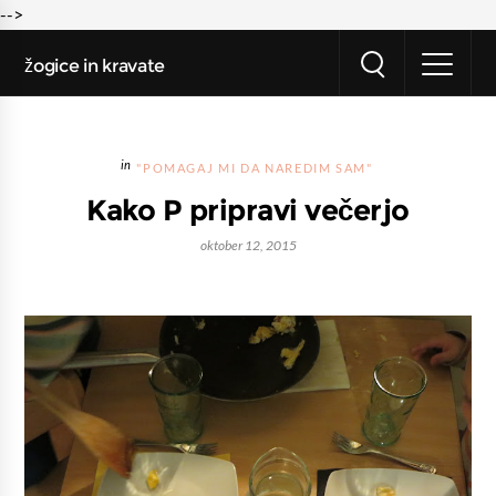
-->
žogice in kravate
"POMAGAJ MI DA NAREDIM SAM"
Kako P pripravi večerjo
oktober 12, 2015