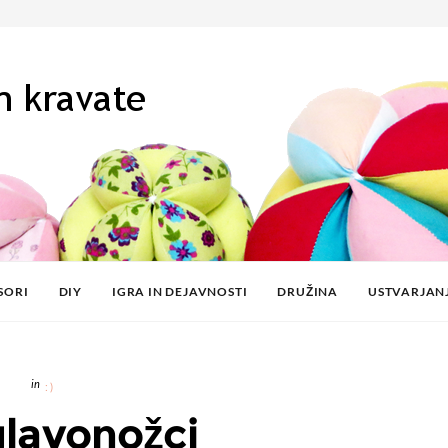
SORI
DIY
IGRA IN DEJAVNOSTI
DRUŽINA
USTVARJAN
:)
glavonožci