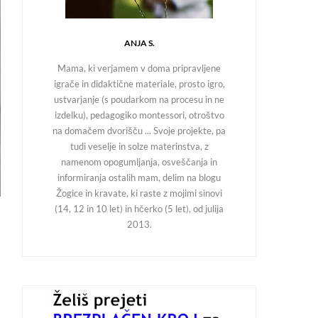
ANJA S.
Mama, ki verjamem v doma pripravljene
igrače in didaktične materiale, prosto igro,
ustvarjanje (s poudarkom na procesu in ne
izdelku), pedagogiko montessori, otroštvo
na domačem dvorišču ... Svoje projekte, pa
tudi veselje in solze materinstva, z
namenom opogumljanja, osveščanja in
informiranja ostalih mam, delim na blogu
Žogice in kravate, ki raste z mojimi sinovi
(14, 12 in 10 let) in hčerko (5 let), od julija
2013.