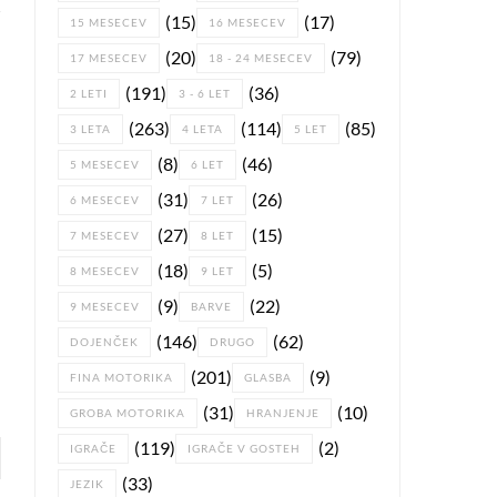
(15)
(17)
15 MESECEV
16 MESECEV
(20)
(79)
17 MESECEV
18 - 24 MESECEV
(191)
(36)
2 LETI
3 - 6 LET
(263)
(114)
(85)
3 LETA
4 LETA
5 LET
(8)
(46)
5 MESECEV
6 LET
(31)
(26)
6 MESECEV
7 LET
(27)
(15)
7 MESECEV
8 LET
(18)
(5)
8 MESECEV
9 LET
(9)
(22)
9 MESECEV
BARVE
(146)
(62)
DOJENČEK
DRUGO
(201)
(9)
FINA MOTORIKA
GLASBA
(31)
(10)
GROBA MOTORIKA
HRANJENJE
(119)
(2)
IGRAČE
IGRAČE V GOSTEH
(33)
JEZIK