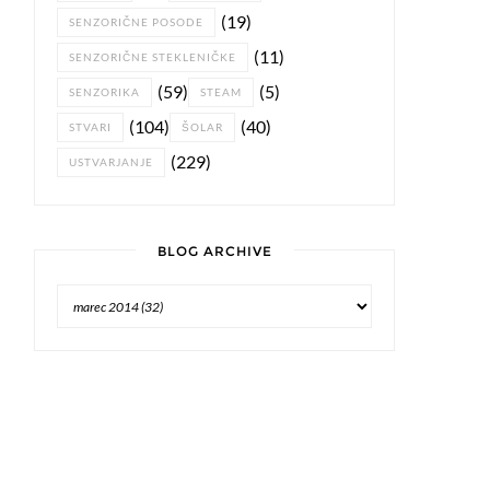
(19)
SENZORIČNE POSODE
(11)
SENZORIČNE STEKLENIČKE
(59)
(5)
SENZORIKA
STEAM
(104)
(40)
STVARI
ŠOLAR
(229)
USTVARJANJE
BLOG ARCHIVE