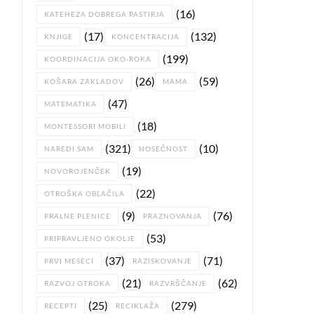
(16)
KATEHEZA DOBREGA PASTIRJA
(17)
(132)
KNJIGE
KONCENTRACIJA
(199)
KOORDINACIJA OKO-ROKA
(26)
(59)
KOŠARA ZAKLADOV
MAMA
(47)
MATEMATIKA
(18)
MONTESSORI MOBILI
(321)
(10)
NAREDI SAM
NOSEČNOST
(19)
NOVOROJENČEK
(22)
OTROŠKA OBLAČILA
(9)
(76)
PRALNE PLENICE
PRAZNOVANJA
(53)
PRIPRAVLJENO OKOLJE
(37)
(71)
PRVI MESECI
RAZISKOVANJE
(21)
(62)
RAZVOJ OTROKA
RAZVRŠČANJE
(25)
(279)
RECEPTI
RECIKLAŽA