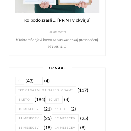
Ko bodo zrasli ... [PRINT v okvirju]
3 Comments
V tokratni objavi imam za vas kar nekaj presenečenj.
Preverite! :)
OZNAKE
(43)
(4)
:)
...
(117)
"POMAGAJ MI DA NAREDIM SAM"
(184)
(4)
1 LETO
10 LET
(21)
(2)
10 MESECEV
11 LET
(25)
(25)
11 MESECEV
12 MESECEV
(18)
(8)
13 MESECEV
14 MESECEV