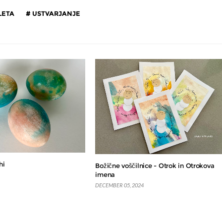
LETA
USTVARJANJE
hi
Božične voščilnice - Otrok in Otrokova
imena
DECEMBER 05, 2024