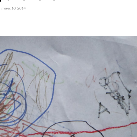
marec 10, 2014
O žogicah, kravatah in novost