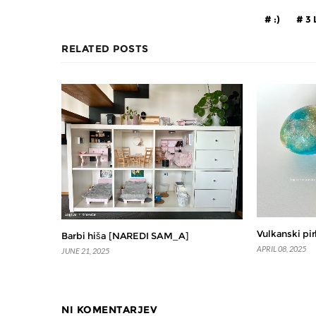
:)
3 
RELATED POSTS
Vulkanski pir
Barbi hiša [NAREDI SAM_A]
APRIL 08, 2025
JUNE 21, 2025
NI KOMENTARJEV