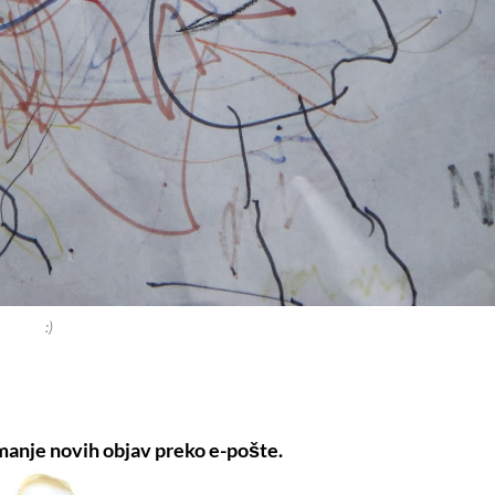
:)
manje novih objav preko e-pošte.