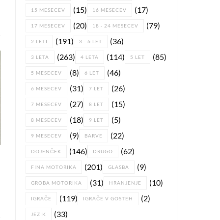
(15)
(17)
15 MESECEV
16 MESECEV
(20)
(79)
17 MESECEV
18 - 24 MESECEV
(191)
(36)
2 LETI
3 - 6 LET
(263)
(114)
(85)
3 LETA
4 LETA
5 LET
(8)
(46)
5 MESECEV
6 LET
(31)
(26)
6 MESECEV
7 LET
(27)
(15)
7 MESECEV
8 LET
(18)
(5)
8 MESECEV
9 LET
(9)
(22)
9 MESECEV
BARVE
(146)
(62)
DOJENČEK
DRUGO
(201)
(9)
FINA MOTORIKA
GLASBA
(31)
(10)
GROBA MOTORIKA
HRANJENJE
(119)
(2)
IGRAČE
IGRAČE V GOSTEH
(33)
JEZIK