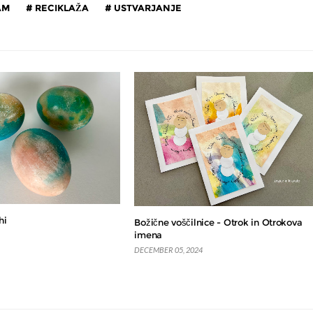
AM
RECIKLAŽA
USTVARJANJE
hi
Božične voščilnice - Otrok in Otrokova
imena
DECEMBER 05, 2024