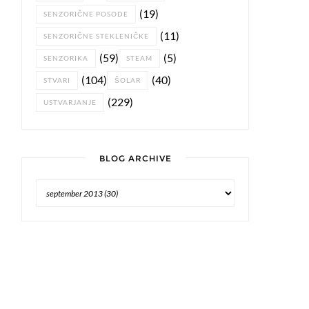
(19)
SENZORIČNE POSODE
(11)
SENZORIČNE STEKLENIČKE
(59)
(5)
SENZORIKA
STEAM
(104)
(40)
STVARI
ŠOLAR
(229)
USTVARJANJE
BLOG ARCHIVE