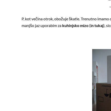
s
P, kot večina otrok, obožuje škatle. Trenutno imamo dve
manjšo jaz uporabim za
kuhinjsko mizo
(
in tukaj
), s
O žog