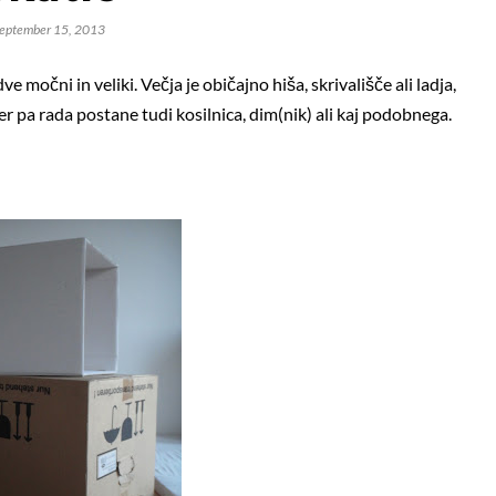
eptember 15, 2013
 močni in veliki. Večja je običajno hiša, skrivališče ali ladja,
icer pa rada postane tudi kosilnica, dim(nik) ali kaj podobnega.
icah, kravatah in novostih
Pust 2017: TAČKE NA PATRUL