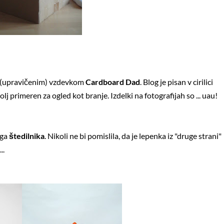
 z (upravičenim) vzdevkom
Cardboard Dad
. Blog je pisan v cirilici
j primeren za ogled kot branje. Izdelki na fotografijah so ... uau!
ega
štedilnika
. Nikoli ne bi pomislila, da je lepenka iz "druge strani"
..