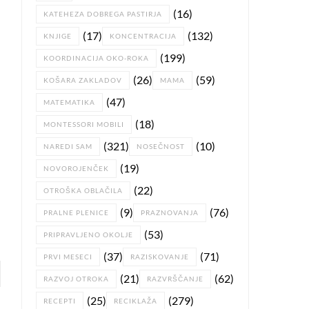
(16)
KATEHEZA DOBREGA PASTIRJA
(17)
(132)
KNJIGE
KONCENTRACIJA
(199)
KOORDINACIJA OKO-ROKA
(26)
(59)
KOŠARA ZAKLADOV
MAMA
(47)
MATEMATIKA
(18)
MONTESSORI MOBILI
(321)
(10)
NAREDI SAM
NOSEČNOST
(19)
NOVOROJENČEK
(22)
OTROŠKA OBLAČILA
(9)
(76)
PRALNE PLENICE
PRAZNOVANJA
(53)
PRIPRAVLJENO OKOLJE
(37)
(71)
PRVI MESECI
RAZISKOVANJE
(21)
(62)
RAZVOJ OTROKA
RAZVRŠČANJE
(25)
(279)
RECEPTI
RECIKLAŽA