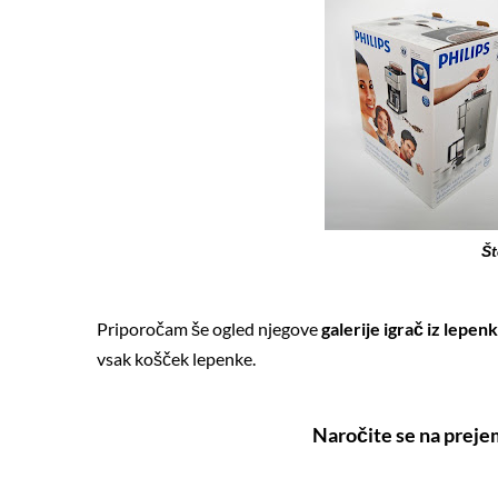
Št
Priporočam še ogled njegove
galerije igrač iz lepen
vsak košček lepenke.
Naročite se na preje