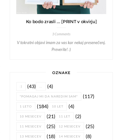
Ko bodo zrasli ... [PRINT v okvirju]
3 Comments
V tokratni objavi imam za vas kar nekaj presenečenj.
Preverite! :)
OZNAKE
(43)
(4)
:)
...
(117)
"POMAGAJ MI DA NAREDIM SAM"
(184)
(4)
1 LETO
10 LET
(21)
(2)
10 MESECEV
11 LET
(25)
(25)
11 MESECEV
12 MESECEV
(18)
(8)
13 MESECEV
14 MESECEV