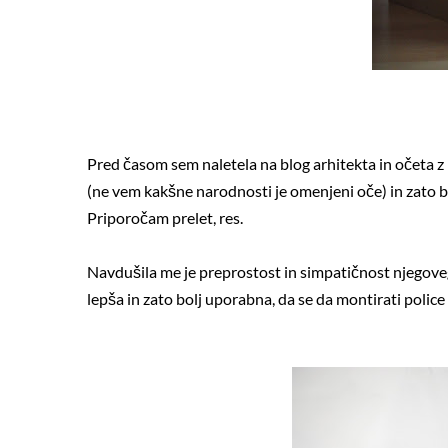
Pred časom sem naletela na blog arhitekta in očeta
(ne vem kakšne narodnosti je omenjeni oče) in zato bol
Priporočam prelet, res.
Navdušila me je preprostost in simpatičnost njegov
lepša in zato bolj uporabna, da se da montirati police .