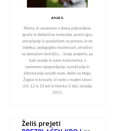
ANJA S.
Mama, ki verjamem v doma pripravljene
igrače in didaktične materiale, prosto igro,
ustvarjanje (s poudarkom na procesu in ne
izdelku), pedagogiko montessori, otroštvo
na domačem dvorišču ... Svoje projekte, pa
tudi veselje in solze materinstva, z
namenom opogumljanja, osveščanja in
informiranja ostalih mam, delim na blogu
Žogice in kravate, ki raste z mojimi sinovi
(14, 12 in 10 let) in hčerko (5 let), od julija
2013.