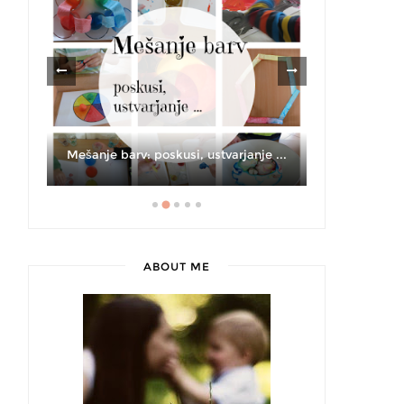
Kaj ponud
JI
Mešanje barv: poskusi, ustvarjanje ...
ABOUT ME