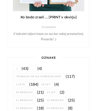
Ko bodo zrasli ... [PRINT v okvirju]
3 Comments
V tokratni objavi imam za vas kar nekaj presenečenj.
Preverite! :)
OZNAKE
(43)
(4)
:)
...
(117)
"POMAGAJ MI DA NAREDIM SAM"
(184)
(4)
1 LETO
10 LET
(21)
(2)
10 MESECEV
11 LET
(25)
(25)
11 MESECEV
12 MESECEV
(18)
(8)
13 MESECEV
14 MESECEV