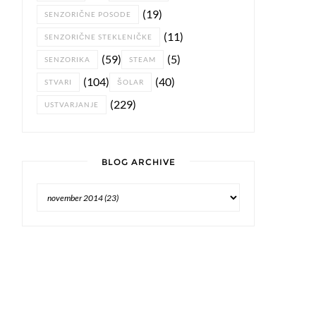
(19)
SENZORIČNE POSODE
(11)
SENZORIČNE STEKLENIČKE
(59)
(5)
SENZORIKA
STEAM
(104)
(40)
STVARI
ŠOLAR
(229)
USTVARJANJE
BLOG ARCHIVE