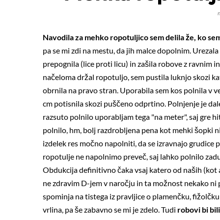
Navodila za mehko ropotuljico sem delila že, ko sem
pa se mi zdi na mestu, da jih malce dopolnim. Urezal
prepognila (lice proti licu) in zašila robove z ravnim in
načeloma držal ropotuljo, sem pustila luknjo skozi k
obrnila na pravo stran. Uporabila sem kos polnila v v
cm potisnila skozi puščeno odprtino. Polnjenje je dale
razsuto polnilo uporabljam tega "na meter", saj gre hit
polnilo, hm, bolj razdrobljena pena kot mehki šopki ni
izdelek res močno napolniti, da se izravnajo grudice p
ropotulje ne napolnimo preveč, saj lahko polnilo zaduši
Obdukcija definitivno čaka vsaj katero od naših (kot a
ne zdravim D-jem v naročju in ta možnost nekako ni p
spominja na tistega iz pravljice o plamenčku, fižolčku in 
vrlina, pa še zabavno se mi je zdelo. Tudi
robovi bi bil