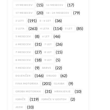
(15)
(17)
15 MESECEV
16 MESECEV
(20)
(79)
17 MESECEV
18 - 24 MESECEV
(191)
(36)
2 LETI
3 - 6 LET
(263)
(114)
(85)
3 LETA
4 LETA
5 LET
(8)
(46)
5 MESECEV
6 LET
(31)
(26)
6 MESECEV
7 LET
(27)
(15)
7 MESECEV
8 LET
(18)
(5)
8 MESECEV
9 LET
(9)
(22)
9 MESECEV
BARVE
(146)
(62)
DOJENČEK
DRUGO
(201)
(9)
FINA MOTORIKA
GLASBA
(31)
(10)
GROBA MOTORIKA
HRANJENJE
(119)
(2)
IGRAČE
IGRAČE V GOSTEH
(33)
JEZIK