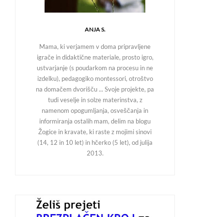
ANJA S.
Mama, ki verjamem v doma pripravljene
igrače in didaktične materiale, prosto igro,
ustvarjanje (s poudarkom na procesu in ne
izdelku), pedagogiko montessori, otroštvo
na domačem dvorišču ... Svoje projekte, pa
tudi veselje in solze materinstva, z
namenom opogumljanja, osveščanja in
informiranja ostalih mam, delim na blogu
Žogice in kravate, ki raste z mojimi sinovi
(14, 12 in 10 let) in hčerko (5 let), od julija
2013.