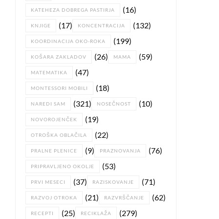
(16)
KATEHEZA DOBREGA PASTIRJA
(17)
(132)
KNJIGE
KONCENTRACIJA
(199)
KOORDINACIJA OKO-ROKA
(26)
(59)
KOŠARA ZAKLADOV
MAMA
(47)
MATEMATIKA
(18)
MONTESSORI MOBILI
(321)
(10)
NAREDI SAM
NOSEČNOST
(19)
NOVOROJENČEK
(22)
OTROŠKA OBLAČILA
(9)
(76)
PRALNE PLENICE
PRAZNOVANJA
(53)
PRIPRAVLJENO OKOLJE
(37)
(71)
PRVI MESECI
RAZISKOVANJE
(21)
(62)
RAZVOJ OTROKA
RAZVRŠČANJE
(25)
(279)
RECEPTI
RECIKLAŽA