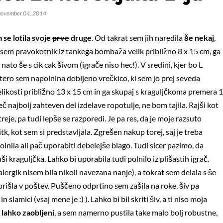
november 04, 2014
 se lotila svoje
prve
druge
. Od takrat sem jih naredila
še nekaj
,
a sem pravokotnik iz tankega bombaža velik približno 8 x 15 cm, ga
 nato še s cik cak šivom (igrače niso hec!). V sredini, kjer bo L
atero sem napolnina dobljeno vrečkico, ki sem jo prej seveda
O žogicah, kravatah in novost
elikosti približno 13 x 15 cm in ga skupaj s kraguljčkoma premera 1
č najbolj zahteven del izdelave ropotulje, ne bom tajila. Rajši kot
reje, pa tudi lepše se razporedi. Je pa res, da je moje razsuto
tk, kot sem si predstavljala. Zgrešen nakup torej, saj je treba
olnila ali pač uporabiti debelejše blago. Tudi sicer pazimo, da
 kraguljčka. Lahko bi uporabila tudi polnilo iz plišastih igrač.
lergik nisem bila nikoli navezana nanje), a tokrat sem delala s še
rišla v poštev. Puščeno odprtino sem zašila na roke, šiv pa
slamici (vsaj mene je :) ). Lahko bi bil skriti šiv, a ti niso moja
i lahko zaobljeni
, a sem namerno pustila take malo bolj robustne,