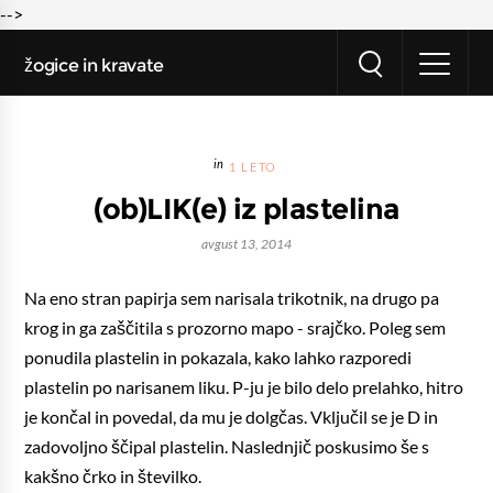
-->
žogice in kravate
1 LETO
(ob)LIK(e) iz plastelina
avgust 13, 2014
Na eno stran papirja sem narisala trikotnik, na drugo pa
krog in ga zaščitila s prozorno mapo - srajčko. Poleg sem
ponudila plastelin in pokazala, kako lahko razporedi
plastelin po narisanem liku. P-ju je bilo delo prelahko, hitro
je končal in povedal, da mu je dolgčas. Vključil se je D in
zadovoljno ščipal plastelin. Naslednjič poskusimo še s
kakšno črko in številko.